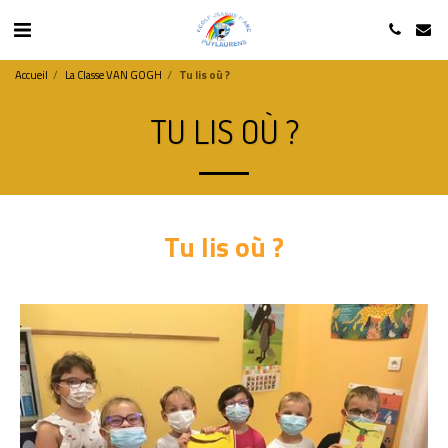
Accueil
La Classe VAN GOGH
Tu lis où ?
TU LIS OÙ ?
Tu lis où ?