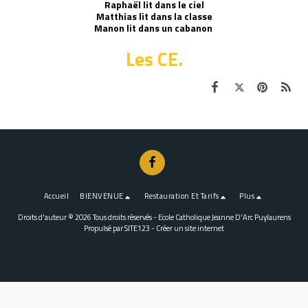
Raphaël lit dans le ciel
Matthias lit dans la classe
Manon lit dans un cabanon
Les CE.
Accueil
BIENVENUE
Restauration Et Tarifs
Plus
Droits d'auteur © 2026 Tous droits réservés -
Ecole Catholique Jeanne D'Arc Puylaurens
Propulsé par
SITE123
-
Créer un site internet