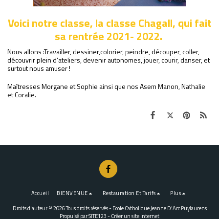
Voici notre classe, la classe Chagall, qui fait
sa rentrée 2021- 2022.
Nous allons :Travailler, dessiner,colorier, peindre, découper, coller,
découvrir plein d’ateliers, devenir autonomes, jouer, courir, danser, et
surtout nous amuser !
Maîtresses Morgane et Sophie ainsi que nos Asem Manon, Nathalie
et Coralie.
Accueil
BIENVENUE
Restauration Et Tarifs
Plus
Droits d'auteur © 2026 Tous droits réservés -
Ecole Catholique Jeanne D'Arc Puylaurens
Propulsé par
SITE123
-
Créer un site internet